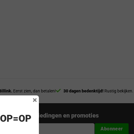
Billink.
Eerst zien, dan betalen!
30 dagen bedenktijd!
Rustig bekijken.
×
nieuwste aanbiedingen en promoties
! OP=OP
Abonneer