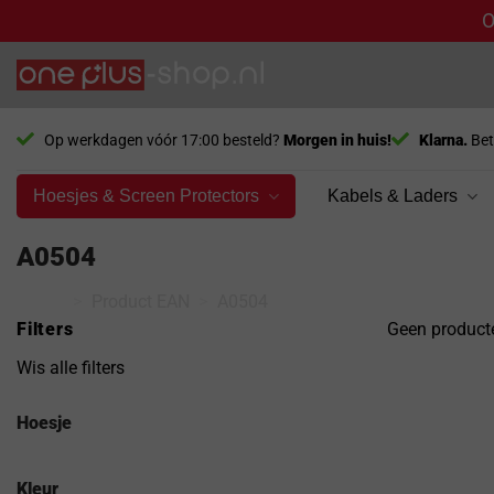
O
Ga
naar
inhoud
Op werkdagen vóór 17:00 besteld?
Morgen in huis!
Klarna.
Bet
Hoesjes & Screen Protectors
Kabels & Laders
A0504
Home
>
Product EAN
>
A0504
Filters
Geen producte
Wis alle filters
Hoesje
Kleur