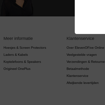
Meer informatie
Klantenservice
Hoesjes & Screen Protectors
Over ElevenOFive Online
Laders & Kabels
Veelgestelde vragen
Koptelefoons & Speakers
Verzendingen & Retourne
Origineel OnePlus
Betaalmethode
Klantenservice
Afwijkende levertijden