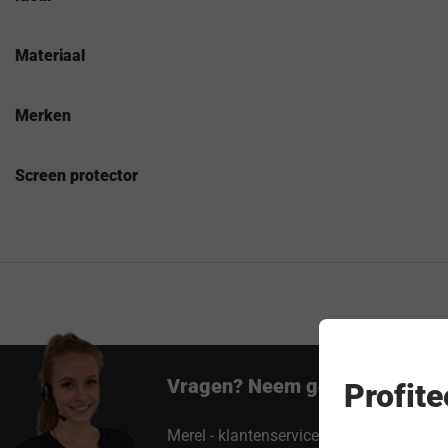
Materiaal
Merken
Screen protector
Vragen? Neem gerust contact 
Profit
Merel - klantenservice