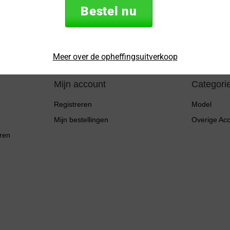
mailadres
Bestel nu
* Lees hier de wettel
Meer over de opheffingsuitverkoop
Mijn account
Categori
Registreren
Model
Mijn bestellingen
Overige Ac
ren