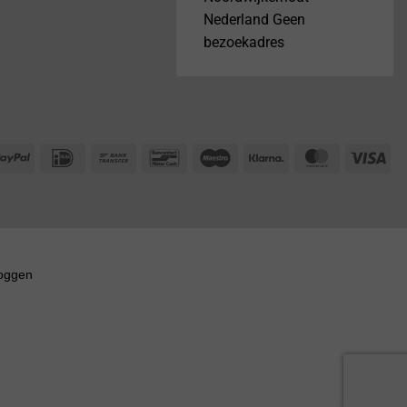
Nederland Geen
bezoekadres
PayPal
IDeal
Bank
Bancontact
Maestro
Klarna
MasterCar
Vis
Transfer
loggen