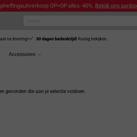
pheffingsuitverkoop OP=OP alles -40%.
Bekijk ons aanbo
Zoeken
naar:
aal na levering!
30 dagen bedenktijd!
Rustig bekijken.
Accessoires
n gevonden die aan je selectie voldoen.