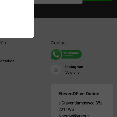
ijke beperkingen
eën
Contact
cessoires
Instagram
Volg ons!
ElevenOFive Online
s'Gravendamseweg 35a
2211WG
Noordwijkerhout