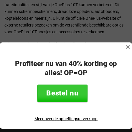
functionaliteit en stijl van je OnePlus 10T kunnen verbeteren. Dit
kunnen schermbeschermers, draadloze opladers, autohouders,
koptelefoons en meer zijn. U kunt de officiële OnePlus-website of
externe retailers bezoeken om de verschillende beschikbare opties
voor OnePlus 10T-hoesjes en -accessoires te verkennen.
Wij van OnePlus-shop.nl hebben het allemaal voor jouw OnePlus
×
10T. Verzonden vanuit ons eigen magazijn in Nederland ontvang je
jouw producten voor de OnePlus 10T zonder extra kosten.
Profiteer nu van 40% korting op
alles! OP=OP
Vragen? Neem gerust contact
Bestel nu
op!
Merel - klantenservice
Meer over de opheffingsuitverkoop