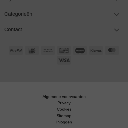
Categorieën
Contact
PayPal
IDeal
Bank
Bancontact
Maestro
Klarna
Maste
Transfer
Visa
Algemene voorwaarden
Privacy
Cookies
Sitemap
Inloggen