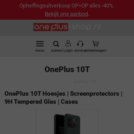
Opheffingsuitverkoop OP=OP alles -40%.
Bekijk ons aanbod
.
Ga
naar
inhoud
Login
OnePlus 10T
Home
>
Model
>
OnePlus 10T
OnePlus 10T Hoesjes | Screenprotectors |
9H Tempered Glas | Cases