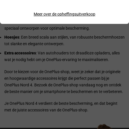
Kabels en laders
: Hoogwaardige kabels en snelle laders om je
toestel altijd opgeladen te houden.
Meer over de opheffingsuitverkoop
Screen protectors
: Diverse opties van gehard glas tot flexibele films,
speciaal ontworpen voor optimale bescherming.
Hoesjes
: Een breed scala aan stijlen, van robuuste beschermhoezen
tot slanke en elegante ontwerpen.
Extra accessoires
: Van autohouders tot draadloze opladers, alles
wat je nodig hebt om je OnePlus-ervaring te maximaliseren.
Door te kiezen voor de OnePlus-shop, weet je zeker dat je originele
en hoogwaardige accessoires krijgt die perfect passen bij je
OnePlus Nord 4. Bezoek de OnePlus-shop vandaag nog en ontdek
de beste manier om je smartphone te beschermen en te verbeteren.
Je OnePlus Nord 4 verdient de beste bescherming, en dat begint
met de juiste accessoires van de OnePlus-shop.