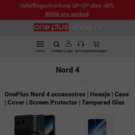
Opheffingsuitverkoop OP=OP alles -40%.
Bekijk ons aanbod
.
Ga
naar
inhoud
Login
Nord 4
Home
>
Model
>
Nord 4
OnePlus Nord 4 accessoires | Hoesje | Case
| Cover | Screen Protector | Tempered Glas