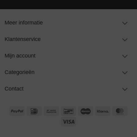
Meer informatie
Klantenservice
Mijn account
Categorieën
Contact
PayPal
IDeal
Bank
Bancontact
Maestro
Klarna
Maste
Transfer
Visa