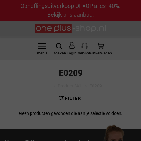
Opheffingsuitverkoop OP=OP alles -40%.
Bekijk ons aanbod
.
Ga
naar
inhoud
Login
E0209
Home
>
Product SKU
>
E0209
FILTER
Geen producten gevonden die aan je selectie voldoen.