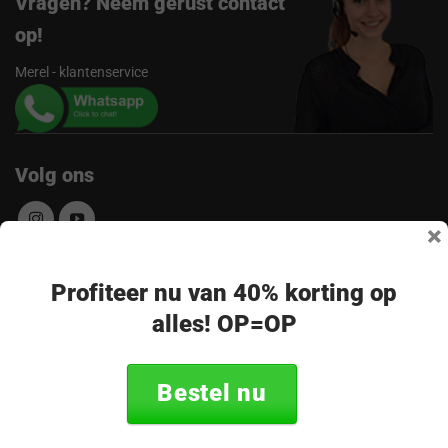
Vragen? Neem gerust contact
op!
Merel - klantenservice
Volg ons
×
Ontvang de nieuwste aanbiedingen en
Profiteer nu van 40% korting op
alles! OP=OP
promoties
E-
Abonneer
mailadres
Bestel nu
* Lees hier de wettelijke beperkingen