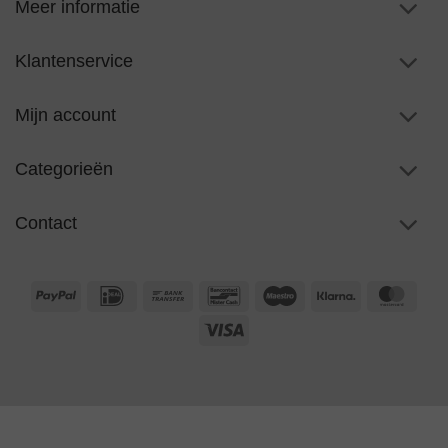
Meer informatie
Klantenservice
Mijn account
Categorieën
Contact
PayPal
IDeal
Bank
Bancontact
Maestro
Klarna
Maste
Transfer
Visa