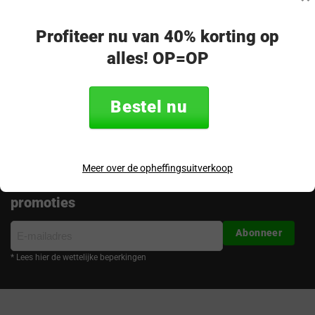
op!
Merel - klantenservice
Profiteer nu van 40% korting op
alles! OP=OP
Volg ons
Bestel nu
Meer over de opheffingsuitverkoop
Ontvang de nieuwste aanbiedingen en
promoties
E-
Abonneer
mailadres
* Lees hier de wettelijke beperkingen