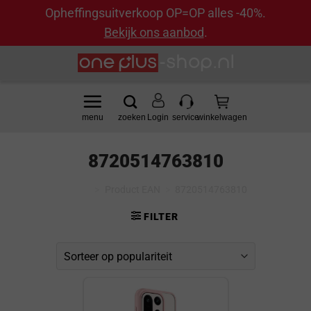
Opheffingsuitverkoop OP=OP alles -40%.
Bekijk ons aanbod
.
Ga
naar
inhoud
Login
8720514763810
Home
>
Product EAN
>
8720514763810
FILTER